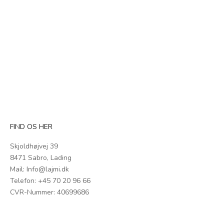
Føj til indkøbskurv
Føj til indkøbskurv
BILANCIA DIGITAL
KINU M47 PHOENIX
KAFFEVÆGT
SALGSPRIS
1.695,00 KR
SALGSPRIS
299,00 KR
FIND OS HER
Skjoldhøjvej 39
8471 Sabro, Lading
Mail:
Info@lajmi.dk
Telefon: +45
70 20 96 66
CVR-Nummer: 40699686