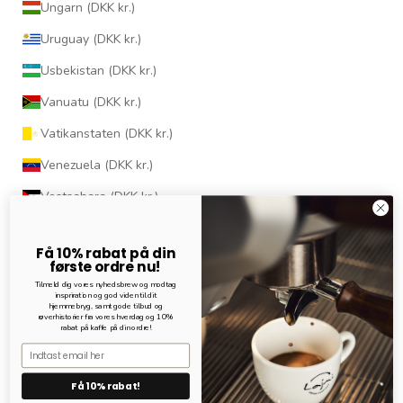
Ungarn (DKK kr.)
Uruguay (DKK kr.)
Usbekistan (DKK kr.)
Vanuatu (DKK kr.)
Vatikanstaten (DKK kr.)
Venezuela (DKK kr.)
Vestsahara (DKK kr.)
Vietnam (DKK kr.)
Få 10% rabat på din
Wallis og Futuna (DKK kr.)
første ordre nu!
Tilmeld dig vores nyhedsbrew og modtag
Yemen (DKK kr.)
inspriration og god viden til dit
hjemmebryg, samt gode tilbud og
røverhistorier fra vores hverdag og 10%
Zambia (DKK kr.)
rabat på kaffe på din ordre!
Email
Zimbabwe (DKK kr.)
Få 10% rabat!
© 2026 - Lajmi - Coffee Roasters Drevet af Shopify