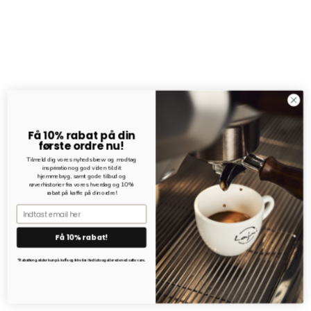
Få 10% rabat på din
første ordre nu!
Tilmeld dig vores nyhedsbrew og modtag
inspriration og god viden til dit
hjemmebryg, samt gode tilbud og
røverhistorier fra vores hverdag og 10%
rabat på kaffe på din ordre!
Email
Få 10% rabat!
*Rabatten gælder kun på kaffe og ikke limited lots og allerede nedsatte vare.