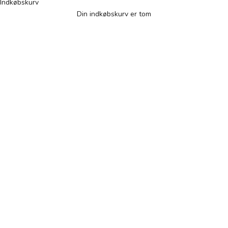
Indkøbskurv
Din indkøbskurv er tom
Specialkaffe ristet i Danmark
SE VORES KAFFE
UDFORSK KAPSLER