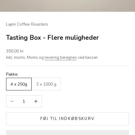
Lajmi Coffee Roasters
Tasting Box - Flere muligheder
Salgspris
350,00 kr
Inkl. moms. Moms og
levering beregnes
ved kassen
Pakke:
4 x 250g
3 x 1000 g
Sænk antal
Øg antal
FØJ TIL INDKØBSKURV