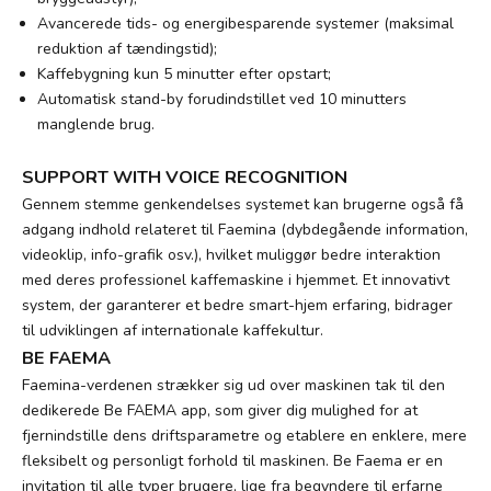
Avancerede tids- og energibesparende systemer (maksimal
reduktion af tændingstid);
Kaffebygning kun 5 minutter efter opstart;
Automatisk stand-by forudindstillet ved 10 minutters
manglende brug.
SUPPORT WITH VOICE RECOGNITION
Gennem stemme genkendelses systemet kan brugerne også få
adgang indhold relateret til Faemina (dybdegående information,
videoklip, info-grafik osv.), hvilket muliggør bedre interaktion
med deres professionel kaffemaskine i hjemmet. Et innovativt
system, der garanterer et bedre smart-hjem erfaring, bidrager
til udviklingen af ​​internationale kaffekultur.
BE FAEMA
Faemina-verdenen strækker sig ud over maskinen tak til den
dedikerede Be FAEMA app, som giver dig mulighed for at
fjernindstille dens driftsparametre og etablere en enklere, mere
fleksibelt og personligt forhold til maskinen. Be Faema er en
invitation til alle typer brugere, lige fra begyndere til erfarne