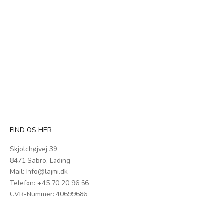
FAEMINA
Fra et møde mellem design- og kaffeverdenen kommer Faemina, for
en kaffeoplevelse på topniveau, du kan nyde derhjemme. Træf dit
valg blandt Urban Color Style-modeller!
TILFØJ TIL KURV
FIND OS HER
Skjoldhøjvej 39
8471 Sabro, Lading
Mail:
Info@lajmi.dk
Telefon: +45
70 20 96 66
CVR-Nummer: 40699686