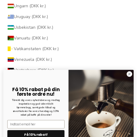
Ungarn (DKK kr.)
Uruguay (DKK kr.)
Usbekistan (DKK kr.)
Vanuatu (DKK kr.)
Vatikanstaten (DKK kr.)
Venezuela (DKK kr.)
Vestsahara (DKK kr.)
Vietnam (DKK kr.)
Få 10% rabat på din
Wallis og Futuna (DKK kr.)
første ordre nu!
Tilmeld dig vores nyhedsbrew og modtag
Yemen (DKK kr.)
inspriration og god viden til dit
hjemmebryg, samt gode tilbud og
røverhistorier fra vores hverdag og 10%
Zambia (DKK kr.)
rabat på kaffe på din ordre!
Email
Zimbabwe (DKK kr.)
Få 10% rabat!