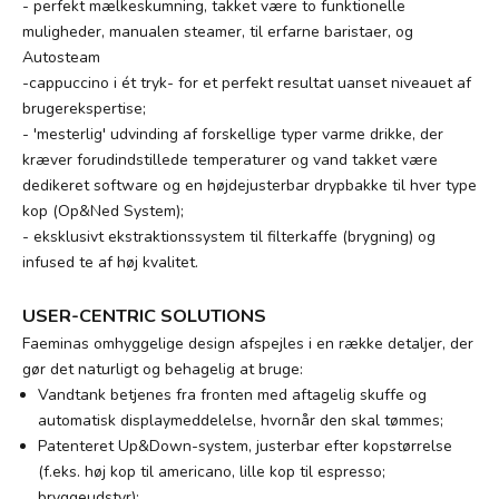
- perfekt mælkeskumning, takket være to funktionelle
muligheder, manualen steamer, til erfarne baristaer, og
Autosteam
-cappuccino i ét tryk- for et perfekt resultat uanset niveauet af
brugerekspertise;
- 'mesterlig' udvinding af forskellige typer varme drikke, der
kræver forudindstillede temperaturer og vand takket være
dedikeret software og en højdejusterbar drypbakke til hver type
kop (Op&Ned System);
- eksklusivt ekstraktionssystem til filterkaffe (brygning) og
infused te af høj kvalitet.
USER-CENTRIC SOLUTIONS
Faeminas omhyggelige design afspejles i en række detaljer, der
gør det naturligt og behagelig at bruge:
Vandtank betjenes fra fronten med aftagelig skuffe og
automatisk displaymeddelelse, hvornår den skal tømmes;
Patenteret Up&Down-system, justerbar efter kopstørrelse
(f.eks. høj kop til americano, lille kop til espresso;
bryggeudstyr);