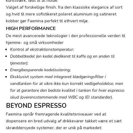
kunstværk, født til at holde.
Valget af forskellige finish, fra den klassiske elegance af sort
og hvid til mere sofistikeret poleret aluminium og satineret
kobber gør Faemina perfekt til ethvert miljø.
HIGH PERFORMANCE
De mest avancerede teknologier i den professionelle verden til
hjemme- og små virksomheder
Kontrol af ekstraktionstemperatur;
Dobbeltkedel (en kedel dedikeret til kaffe og en anden til
tjenester);
Energibesparende kedelisolering;
Eksklusivt system med integreret blødgøringsfilter i
vandtanken for at sikre ikke kun korrekt vedligeholdelse, men
for at garantere den bedste kvalitet i tanken for hver espresso
skud (overensstemmende med WBC og IEI standarder).
BEYOND ESPRESSO
Faemina opnår fremragende kvalitetsniveauer ved at
dispensere en bred udvalg af drikkevarer takket være et sæt
skræddersyede systemer, der er unik på markedet: