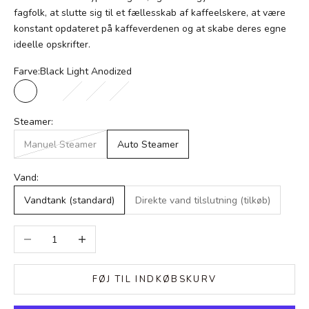
fagfolk, at slutte sig til et fællesskab af kaffeelskere, at være
konstant opdateret på kaffeverdenen og at skabe deres egne
ideelle opskrifter.
Farve:
Black Light Anodized
Black Light Anodized
White Light Anodized
Satin copper Polished aluminum
Pantone Illuminating Light Anodized
Polished aluminum Dark Anodized
Steamer:
Manuel Steamer
Auto Steamer
Vand:
Vandtank (standard)
Direkte vand tilslutning (tilkøb)
Sænk antal
Øg antal
FØJ TIL INDKØBSKURV