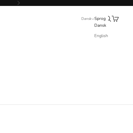
Næste
Søg
Indkøbskur
Sprog
Dansk
Dansk
English