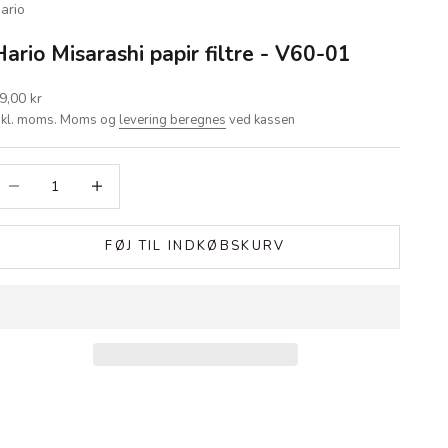
ario
Hario Misarashi papir filtre - V60-01
algspris
9,00 kr
nkl. moms. Moms og
levering beregnes
ved kassen
ænk antal
Øg antal
FØJ TIL INDKØBSKURV