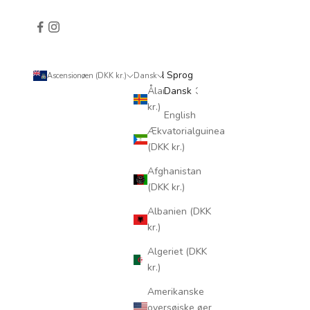
Land
Sprog
Ascensionøen (DKK kr.)
Dansk
Åland (DKK
Dansk
kr.)
English
Ækvatorialguinea
(DKK kr.)
Afghanistan
(DKK kr.)
Albanien (DKK
kr.)
Algeriet (DKK
kr.)
Amerikanske
oversøiske øer