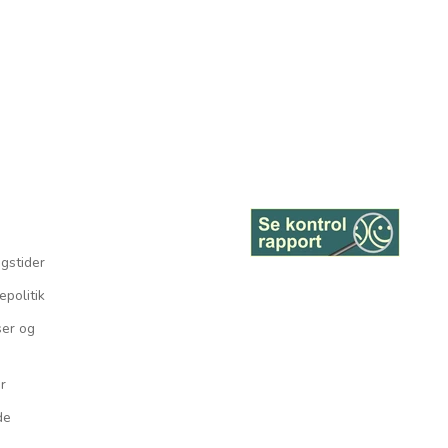
gstider
epolitik
ser og
r
de