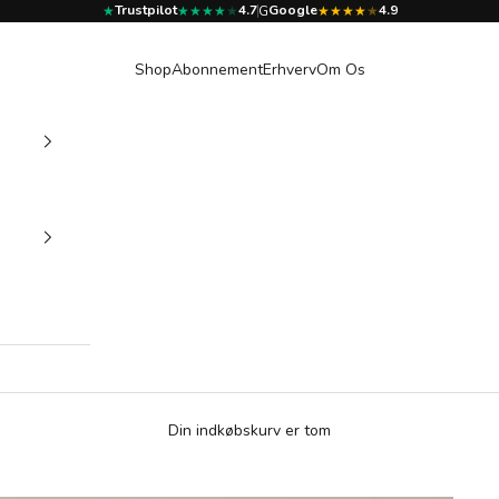
Trustpilot
4.7
Google
4.9
★
★★★★
★
G
★★★★
★
Shop
Abonnement
Erhverv
Om Os
Din indkøbskurv er tom