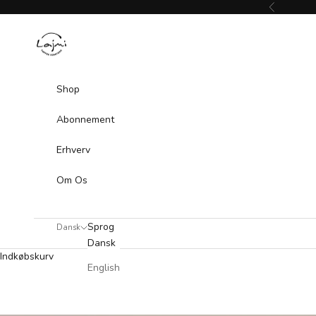
Spring til indhold
Forrige
Lajmi - Coffee Roasters
Shop
Abonnement
Erhverv
Om Os
Sprog
Dansk
Dansk
Indkøbskurv
English